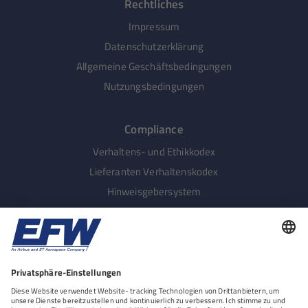
Rechtliches
Impressum
Datenschutzerklärung
Allgemeine Geschäftsbedingungen
Nutzungsbedingungen
Compliance
Verhaltens- und Ethikkodex
Lieferanten Verhaltenskodex
Hinweisgebersystem
Menschenrechte
LkSG Beschwerdeverfahren
Nachhaltige Beschaffung
Social Media